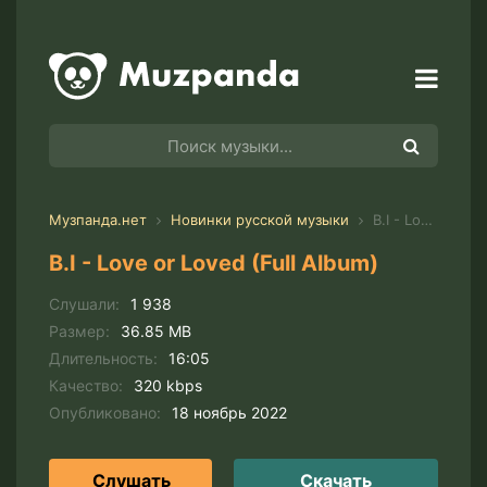
Музпанда.нет
Новинки русской музыки
B.I - Love or Loved (Full Album)
B.I - Love or Loved (Full Album)
Слушали:
1 938
Размер:
36.85 MB
Длительность:
16:05
Качество:
320 kbps
Опубликовано:
18 ноябрь 2022
Слушать
Скачать