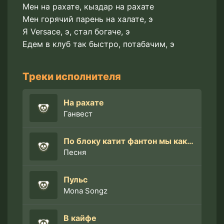
Мен на рахате, кыздар на рахате
Мен горячий парень на халате, э
Я Versace, э, стал богаче, э
Едем в клуб так быстро, потабачим, э
Треки исполнителя
На рахате
Ганвест
По блоку катит фантон мы как всегда на стиле
Песня
Пульс
Mona Songz
В кайфе