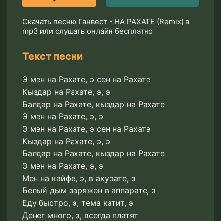
Скачать песню Ганвест - НА РАХАТЕ (Remix) в
mp3 или слушать онлайн бесплатно
Текст песни
Э мен на Рахате, э сен на Рахате
Кыздар на Рахате, э, э
Балдар на Рахате, кыздар на Рахате
Э мен на Рахате, э, э
Э мен на Рахате, э сен на Рахате
Кыздар на Рахате, э, э
Балдар на Рахате, кыздар на Рахате
Э мен на Рахате, э, э
Мен на кайфе, э, в акурате, э
Белый дым заряжен в аппарате, э
Еду быстро, э, тема катит, э
Денег много, э, всегда платят